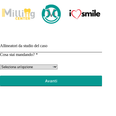
Salta
al
contenuto
Allineatori da studio del caso
Cosa stai mandando?
*
Avanti